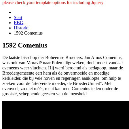
please check your template options for including Jquery
Start
EBG
Historie
1592 Comenius
1592 Comenius
De laatste bisschop der Boheemse Broeders, Jan Amos Comenius,
was ook van Moravië naar Polen uitgeweken, doch moest vandaar
eveneens weer vluchten. Hij werd beroemd als pedagoog, maar de
Broedergemeente eert hem als de onvermoeide en moedige
kerkleider, die bij vele hoven en regeringen aanklopte, om hulp te
zoeken voor de "stervende moeder, de BroederUniteit". Met
evenveel, zo niet méér, recht kan men Comenius tellen onder de
grootste, scheppende geesten van de mensheid.