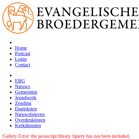
Home
Podcast
Login
Contact
EBG
Nieuws
Gemeenten
Jeugdwerk
Zending
Dagteksten
Nieuwsbrieven
Overdenkingen
Kerkdiensten
Gallery Error: the javascript library Jquery has not been included,