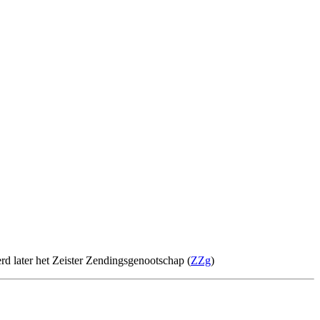
erd later het Zeister Zendingsgenootschap (
ZZg
)