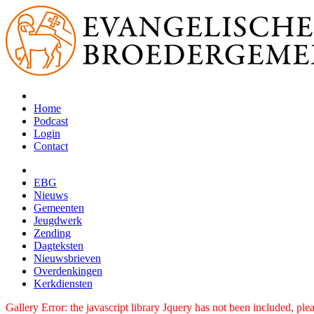
Home
Podcast
Login
Contact
EBG
Nieuws
Gemeenten
Jeugdwerk
Zending
Dagteksten
Nieuwsbrieven
Overdenkingen
Kerkdiensten
Gallery Error: the javascript library Jquery has not been included, pl