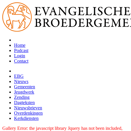
Home
Podcast
Login
Contact
EBG
Nieuws
Gemeenten
Jeugdwerk
Zending
Dagteksten
Nieuwsbrieven
Overdenkingen
Kerkdiensten
Gallery Error: the javascript library Jquery has not been included,