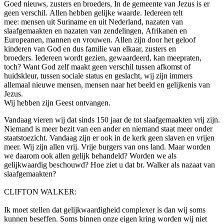
Goed nieuws, zusters en broeders, In de gemeente van Jezus is er
geen verschil. Allen hebben gelijke waarde. Iedereen telt
mee: mensen uit Suriname en uit Nederland, nazaten van
slaafgemaakten en nazaten van zendelingen, Afrikanen en
Europeanen, mannen en vrouwen. Allen zijn door het geloof
kinderen van God en dus familie van elkaar, zusters en
broeders. Iedereen wordt gezien, gewaardeerd, kan meepraten,
toch? Want God zelf maakt geen verschil tussen afkomst of
huidskleur, tussen sociale status en geslacht, wij zijn immers
allemaal nieuwe mensen, mensen naar het beeld en gelijkenis van
Jezus.
Wij hebben zijn Geest ontvangen.
Vandaag vieren wij dat sinds 150 jaar de tot slaafgemaakten vrij zijn.
Niemand is meer bezit van een ander en niemand staat meer onder
staatstoezicht. Vandaag zijn er ook in de kerk geen slaven en vrijen
meer. Wij zijn allen vrij. Vrije burgers van ons land. Maar worden
we daarom ook allen gelijk behandeld? Worden we als
gelijkwaardig beschouwd? Hoe ziet u dat br. Walker als nazaat van
slaafgemaakten?
CLIFTON WALKER:
Ik moet stellen dat gelijkwaardigheid complexer is dan wij soms
kunnen beseffen. Soms binnen onze eigen kring worden wij niet