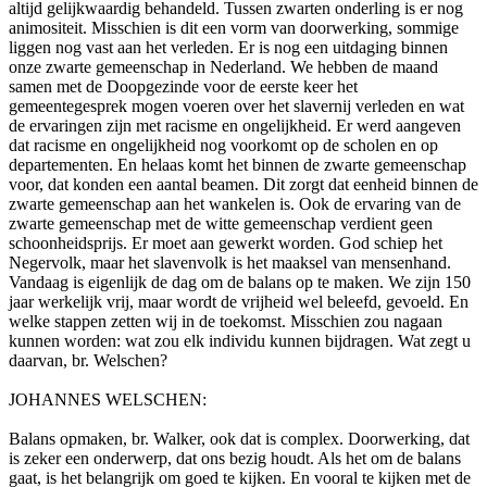
altijd gelijkwaardig behandeld. Tussen zwarten onderling is er nog
animositeit. Misschien is dit een vorm van doorwerking, sommige
liggen nog vast aan het verleden. Er is nog een uitdaging binnen
onze zwarte gemeenschap in Nederland. We hebben de maand
samen met de Doopgezinde voor de eerste keer het
gemeentegesprek mogen voeren over het slavernij verleden en wat
de ervaringen zijn met racisme en ongelijkheid. Er werd aangeven
dat racisme en ongelijkheid nog voorkomt op de scholen en op
departementen. En helaas komt het binnen de zwarte gemeenschap
voor, dat konden een aantal beamen. Dit zorgt dat eenheid binnen de
zwarte gemeenschap aan het wankelen is. Ook de ervaring van de
zwarte gemeenschap met de witte gemeenschap verdient geen
schoonheidsprijs. Er moet aan gewerkt worden. God schiep het
Negervolk, maar het slavenvolk is het maaksel van mensenhand.
Vandaag is eigenlijk de dag om de balans op te maken. We zijn 150
jaar werkelijk vrij, maar wordt de vrijheid wel beleefd, gevoeld. En
welke stappen zetten wij in de toekomst. Misschien zou nagaan
kunnen worden: wat zou elk individu kunnen bijdragen. Wat zegt u
daarvan, br. Welschen?
JOHANNES WELSCHEN:
Balans opmaken, br. Walker, ook dat is complex. Doorwerking, dat
is zeker een onderwerp, dat ons bezig houdt. Als het om de balans
gaat, is het belangrijk om goed te kijken. En vooral te kijken met de