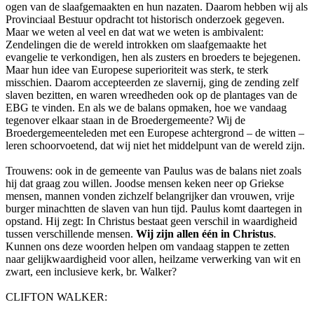
ogen van de slaafgemaakten en hun nazaten. Daarom hebben wij als
Provinciaal Bestuur opdracht tot historisch onderzoek gegeven.
Maar we weten al veel en dat wat we weten is ambivalent:
Zendelingen die de wereld introkken om slaafgemaakte het
evangelie te verkondigen, hen als zusters en broeders te bejegenen.
Maar hun idee van Europese superioriteit was sterk, te sterk
misschien. Daarom accepteerden ze slavernij, ging de zending zelf
slaven bezitten, en waren wreedheden ook op de plantages van de
EBG te vinden. En als we de balans opmaken, hoe we vandaag
tegenover elkaar staan in de Broedergemeente? Wij de
Broedergemeenteleden met een Europese achtergrond – de witten –
leren schoorvoetend, dat wij niet het middelpunt van de wereld zijn.
Trouwens: ook in de gemeente van Paulus was de balans niet zoals
hij dat graag zou willen. Joodse mensen keken neer op Griekse
mensen, mannen vonden zichzelf belangrijker dan vrouwen, vrije
burger minachtten de slaven van hun tijd. Paulus komt daartegen in
opstand. Hij zegt: In Christus bestaat geen verschil in waardigheid
tussen verschillende mensen.
Wij zijn allen één in Christus
.
Kunnen ons deze woorden helpen om vandaag stappen te zetten
naar gelijkwaardigheid voor allen, heilzame verwerking van wit en
zwart, een inclusieve kerk, br. Walker?
CLIFTON WALKER: