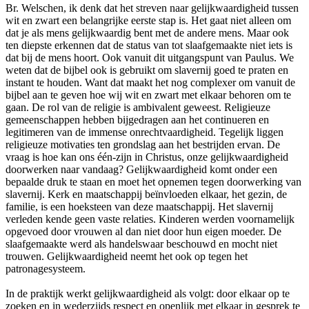
Br. Welschen, ik denk dat het streven naar gelijkwaardigheid tussen
wit en zwart een belangrijke eerste stap is. Het gaat niet alleen om
dat je als mens gelijkwaardig bent met de andere mens. Maar ook
ten diepste erkennen dat de status van tot slaafgemaakte niet iets is
dat bij de mens hoort. Ook vanuit dit uitgangspunt van Paulus. We
weten dat de bijbel ook is gebruikt om slavernij goed te praten en
instant te houden. Want dat maakt het nog complexer om vanuit de
bijbel aan te geven hoe wij wit en zwart met elkaar behoren om te
gaan. De rol van de religie is ambivalent geweest. Religieuze
gemeenschappen hebben bijgedragen aan het continueren en
legitimeren van de immense onrechtvaardigheid. Tegelijk liggen
religieuze motivaties ten grondslag aan het bestrijden ervan. De
vraag is hoe kan ons één-zijn in Christus, onze gelijkwaardigheid
doorwerken naar vandaag? Gelijkwaardigheid komt onder een
bepaalde druk te staan en moet het opnemen tegen doorwerking van
slavernij. Kerk en maatschappij beïnvloeden elkaar, het gezin, de
familie, is een hoeksteen van deze maatschappij. Het slavernij
verleden kende geen vaste relaties. Kinderen werden voornamelijk
opgevoed door vrouwen al dan niet door hun eigen moeder. De
slaafgemaakte werd als handelswaar beschouwd en mocht niet
trouwen. Gelijkwaardigheid neemt het ook op tegen het
patronagesysteem.
In de praktijk werkt gelijkwaardigheid als volgt: door elkaar op te
zoeken en in wederzijds respect en openlijk met elkaar in gesprek te