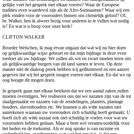
gelijke voet het gesprek met elkaar voeren? Waar de Europese
tradities even waardevol zijn als de Afro-Surinaamse? Waar wij een
plek vinden voor de voorouders binnen ons christelijk geloof? Of,
br. Walker, ben ik alweer bezig voor anderen in te vullen wat nodig
is? En wat is u hoop voor onze kerk?
CLIFTON WALKER
Broeder Welschen, ik mag ervan uitgaan dat wat wij nu hier doen
op gelijkwaardige wijze gebeurt en dat mijn bijdrage in deze even
toedoet als uw bijdrage. We zullen als wit en zwart moeten leren om
als gelijkwaardige burgers van dit land samen te leven. Op deze
manier met de dialoog preek hebben wij geïllustreerd en een aanzet
gegeven dat wij het gesprek mogen voeren met elkaar. En dat we op
oog hoogte dit mogen doen.
In gesprek gaan met elkaar betekent dat we een aantal zaken zullen
moeten overstijgen. We realiseren ons dat we nazaten zijn van de tot
slaafgemaakte en nazaten van de zendelingen, planters, plantage
houders, slavenhouders etc. We kunnen u als witte nazaten niet
aanrekenen waaraan uw voorouders zich schuldig heeft gemaakt. U
hoeft zich als witte nazaat ook niet schuldig te voelen voor wat uw
voorouders hebben gedaan. Maar u bent wel verantwoordelijk voor
het heden en de toekomst. Als er nog sprake is van racisme en
onderdrukking, overheersing, wat wel het geval is, is dat een