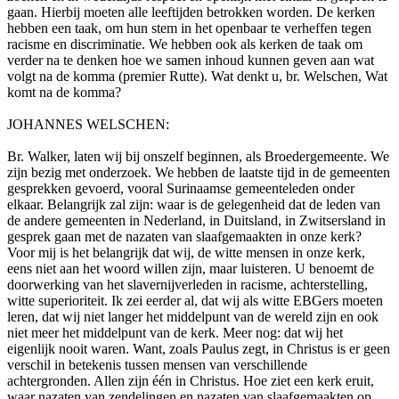
gaan. Hierbij moeten alle leeftijden betrokken worden. De kerken
hebben een taak, om hun stem in het openbaar te verheffen tegen
racisme en discriminatie. We hebben ook als kerken de taak om
verder na te denken hoe we samen inhoud kunnen geven aan wat
volgt na de komma (premier Rutte). Wat denkt u, br. Welschen, Wat
komt na de komma?
JOHANNES WELSCHEN:
Br. Walker, laten wij bij onszelf beginnen, als Broedergemeente. We
zijn bezig met onderzoek. We hebben de laatste tijd in de gemeenten
gesprekken gevoerd, vooral Surinaamse gemeenteleden onder
elkaar. Belangrijk zal zijn: waar is de gelegenheid dat de leden van
de andere gemeenten in Nederland, in Duitsland, in Zwitsersland in
gesprek gaan met de nazaten van slaafgemaakten in onze kerk?
Voor mij is het belangrijk dat wij, de witte mensen in onze kerk,
eens niet aan het woord willen zijn, maar luisteren. U benoemt de
doorwerking van het slavernijverleden in racisme, achterstelling,
witte superioriteit. Ik zei eerder al, dat wij als witte EBGers moeten
leren, dat wij niet langer het middelpunt van de wereld zijn en ook
niet meer het middelpunt van de kerk. Meer nog: dat wij het
eigenlijk nooit waren. Want, zoals Paulus zegt, in Christus is er geen
verschil in betekenis tussen mensen van verschillende
achtergronden. Allen zijn één in Christus. Hoe ziet een kerk eruit,
waar nazaten van zendelingen en nazaten van slaafgemaakten op