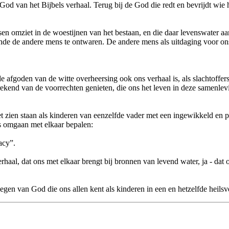
God van het Bijbels verhaal. Terug bij de God die redt en bevrijdt wie h
mensen omziet in de woestijnen van het bestaan, en die daar levenswater
lende de andere mens te ontwaren. De andere mens als uitdaging voor o
 afgoden van de witte overheersing ook ons verhaal is, als slachtoffers 
prekend van de voorrechten genieten, die ons het leven in deze samenle
et zien staan als kinderen van eenzelfde vader met een ingewikkeld en p
s omgaan met elkaar bepalen:
acy”.
haal, dat ons met elkaar brengt bij bronnen van levend water, ja - dat
zegen van God die ons allen kent als kinderen in een en hetzelfde hei