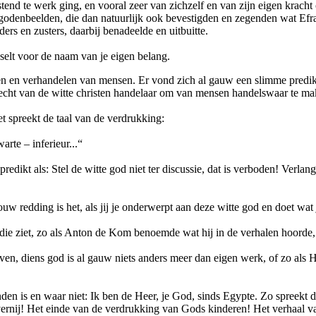
nd te werk ging, en vooral zeer van zichzelf en van zijn eigen kracht o
denbeelden, die dan natuurlijk ook bevestigden en zegenden wat Efrai
rs en zusters, daarbij benadeelde en uitbuitte.
selt voor de naam van je eigen belang.
ken en verhandelen van mensen. Er vond zich al gauw een slimme predikan
et recht van de witte christen handelaar om van mensen handelswaar te ma
het spreekt de taal van de verdrukking:
warte – inferieur...“
edikt als: Stel de witte god niet ter discussie, dat is verboden! Verlang 
uw redding is het, als jij je onderwerpt aan deze witte god en doet wat je
 die ziet, zo als Anton de Kom benoemde wat hij in de verhalen hoorde
ven, diens god is al gauw niets anders meer dan eigen werk, of zo als Ho
nden is en waar niet: Ik ben de Heer, je God, sinds Egypte. Zo spreekt d
slavernij! Het einde van de verdrukking van Gods kinderen! Het verhaal