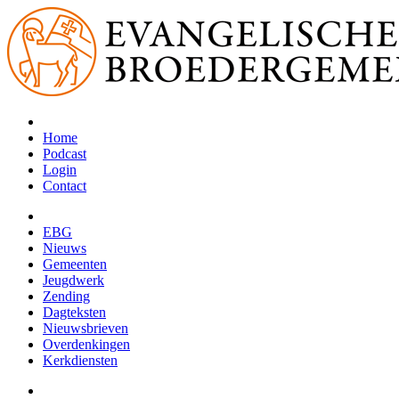
Home
Podcast
Login
Contact
EBG
Nieuws
Gemeenten
Jeugdwerk
Zending
Dagteksten
Nieuwsbrieven
Overdenkingen
Kerkdiensten