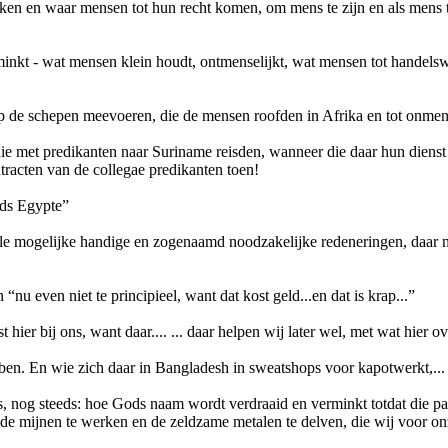
ken en waar mensen tot hun recht komen, om mens te zijn en als mens t
erminkt - wat mensen klein houdt, ontmenselijkt, wat mensen tot handel
p de schepen meevoeren, die de mensen roofden in Afrika en tot onmen
ie met predikanten naar Suriname reisden, wanneer die daar hun dienst a
tracten van de collegae predikanten toen!
nds Egypte”
alle mogelijke handige en zogenaamd noodzakelijke redeneringen, daar
nu even niet te principieel, want dat kost geld...en dat is krap...”
ier bij ons, want daar.... ... daar helpen wij later wel, met wat hier over
ebben. En wie zich daar in Bangladesh in sweatshops voor kapotwerkt,... 
ons, nog steeds: hoe Gods naam wordt verdraaid en verminkt totdat die past
 mijnen te werken en de zeldzame metalen te delven, die wij voor on