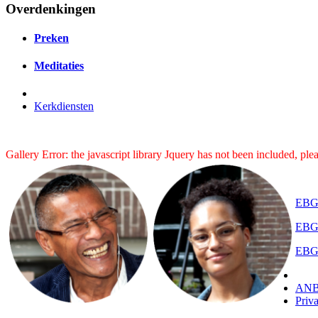
Overdenkingen
Preken
Meditaties
Kerkdiensten
Gallery Error: the javascript library Jquery has not been included, pl
EBG 
EBG 
EBG
ANB
Priv