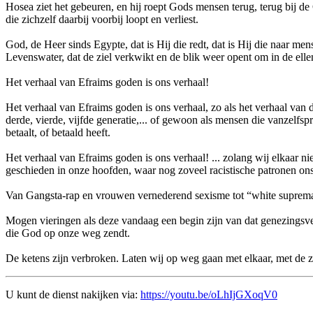
Hosea ziet het gebeuren, en hij roept Gods mensen terug, terug bij de 
die zichzelf daarbij voorbij loopt en verliest.
God, de Heer sinds Egypte, dat is Hij die redt, dat is Hij die naar 
Levenswater, dat de ziel verkwikt en de blik weer opent om in de el
Het verhaal van Efraims goden is ons verhaal!
Het verhaal van Efraims goden is ons verhaal, zo als het verhaal van de
derde, vierde, vijfde generatie,... of gewoon als mensen die vanzelfs
betaalt, of betaald heeft.
Het verhaal van Efraims goden is ons verhaal! ... zolang wij elkaar ni
geschieden in onze hoofden, waar nog zoveel racistische patronen on
Van Gangsta-rap en vrouwen vernederend sexisme tot “white suprem
Mogen vieringen als deze vandaag een begin zijn van dat genezingsver
die God op onze weg zendt.
De ketens zijn verbroken. Laten wij op weg gaan met elkaar, met de 
U kunt de dienst nakijken via:
https://youtu.be/oLhIjGXoqV0