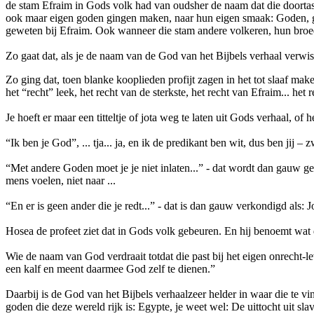
de stam Efraim in Gods volk had van oudsher de naam dat die doortaste
ook maar eigen goden gingen maken, naar hun eigen smaak: Goden, go
geweten bij Efraim. Ook wanneer die stam andere volkeren, hun broede
Zo gaat dat, als je de naam van de God van het Bijbels verhaal verwis
Zo ging dat, toen blanke kooplieden profijt zagen in het tot slaaf ma
het “recht” leek, het recht van de sterkste, het recht van Efraim... h
Je hoeft er maar een titteltje of jota weg te laten uit Gods verhaal, of 
“Ik ben je God”, ... tja... ja, en ik de predikant ben wit, dus ben jij – z
“Met andere Goden moet je je niet inlaten...” - dat wordt dan gauw gepr
mens voelen, niet naar ...
“En er is geen ander die je redt...” - dat is dan gauw verkondigd als: Jo
Hosea de profeet ziet dat in Gods volk gebeuren. En hij benoemt wat
Wie de naam van God verdraait totdat die past bij het eigen onrecht-le
een kalf en meent daarmee God zelf te dienen.”
Daarbij is de God van het Bijbels verhaalzeer helder in waar die te vi
goden die deze wereld rijk is: Egypte, je weet wel: De uittocht uit 