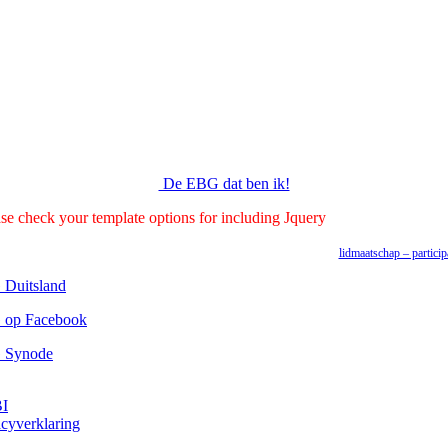
De EBG dat ben ik!
ease check your template options for including Jquery
lidmaatschap – particip
Duitsland
op Facebook
 Synode
I
acyverklaring