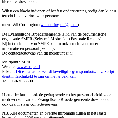
hieronder downloaden.
Wilt u een klacht indienen of heeft u ondersteuning nodig dan kunt u
terecht bij de vertrouwenspersoon:
mevr. Wil Codrington (
w.i.codrington@gmail
)
De Evangelische Broedergemeente is lid van de oecumenische
organisatie SMPR (Seksueel Misbruik in Pastorale Relaties)
Bij het meldpunt van SMPR kunt u ook terecht voor meer
informatie en persoonlijke hulp.
De contactgegevens van dit meldpunt zijn:
Meldpunt SMPR
Website:
www.smpr.nl
E-Mail:
Dit e-mailadres wordt beveiligd tegen spambots. JavaScript
dient ingeschakeld te zijn om het te bekijken.
Tel.: 030-3038590
Hieronder kunt u ook de gedragscode en het preventiebeleid voor
medewerkers van de Evangelische Broedergemeente downloaden,
ook daarin staan contactgegevens.
NB. Alle documenten en overige infromatie zullen in het laaste
kwartaal van 2026 worden bijgewerkt.