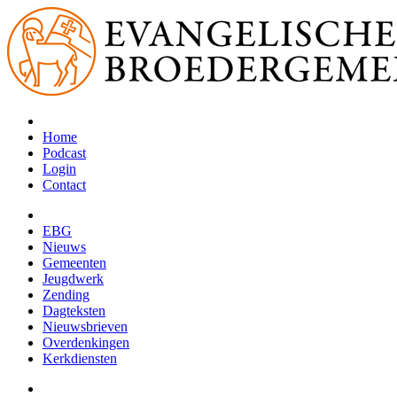
Home
Podcast
Login
Contact
EBG
Nieuws
Gemeenten
Jeugdwerk
Zending
Dagteksten
Nieuwsbrieven
Overdenkingen
Kerkdiensten