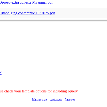
Oproep extra collecte Myanmar.pdf
Uitnodiging conferentie CP 2025.pdf
e)
ease check your template options for including Jquery
lidmaatschap – participatie – financiën